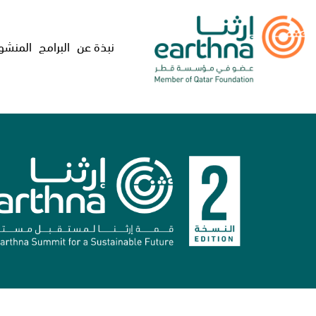
M
نبذة عن
البرامج
المنشو
A
I
N
N
A
V