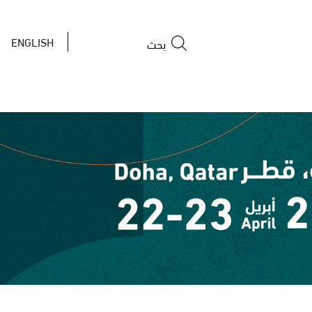
ب
ENGLISH
ح
ث