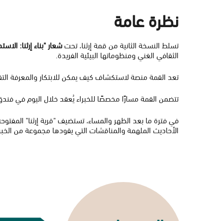
I
نظرة عامة
G
تسلط النسخة الثانية من قمة إرثنا، تحت
شعار "بناء إرثنا: الاست
الثقافي الغني ومنظوماتها البيئية الفريدة.
A
تعد القمة منصة لاستكشاف كيف يمكن للابتكار والمعرفة التقل
T
تتضمن القمة مسارًا مخصصًا للخبراء يُعقد خلال اليوم في فندق
في فترة ما بعد الظهر والمساء، تستضيف "قرية إرثنا" المفت
I
الأحاديث الملهمة والمناقشات التي يقودها مجموعة من الخبراء 
O
N