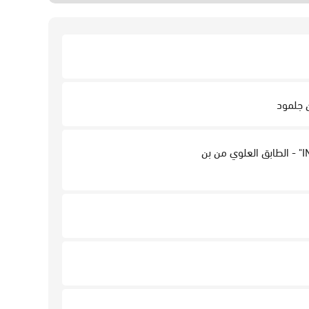
الجلسة 3- دور المهندسين المعماريين والمخططين في توسيع نطاق العمارة والتخطيط العمراني "INTBAU" - الطابق العلوي من بن