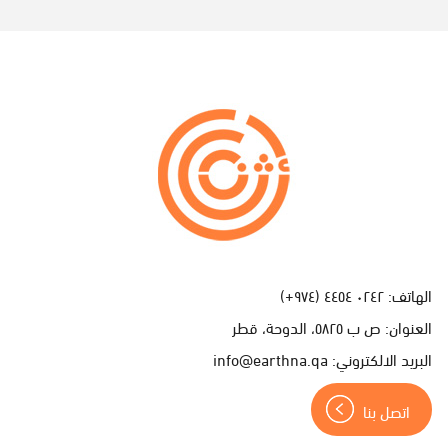
ا
ت
ص
ل
ب
ن
الهاتف:
٠٢٤٢ ٤٤٥٤ (٩٧٤+)
ا
العنوان:
ص ب ٥٨٢٥، الدوحة، قطر
البريد الالكتروني:
info@earthna.qa
اتصل بنا