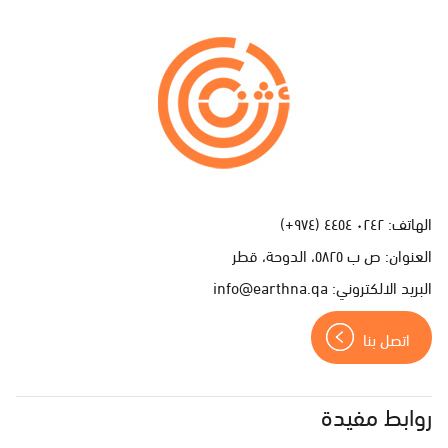
ا
ت
ص
ل
ب
ن
الهاتف:
٠٢٤٢ ٤٤٥٤ (٩٧٤+)
ا
العنوان:
ص ب ٥٨٢٥، الدوحة، قطر
البريد الالكتروني:
info@earthna.qa
اتصل بنا
روابط مفيدة