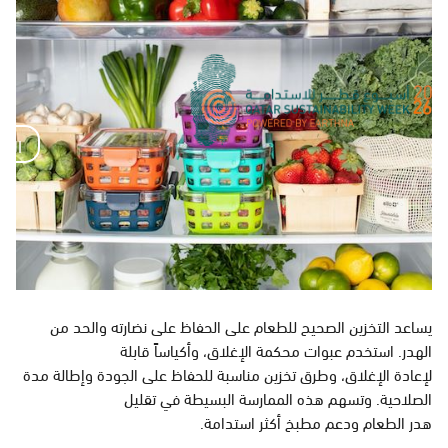
ا
ل
الساب
س
Q
ا
ب
S
ق
ة
W
Q
S
‌يساعد التخزين الصحيح للطعام على الحفاظ على نضارته والحد من
M
W
الهدر. استخدم عبوات محكمة الإغلاق، وأكياساً قابلة ‌
‌لإعادة الإغلاق، وطرق تخزين مناسبة للحفاظ على الجودة وإطالة مدة
E
الصلاحية. وتسهم هذه الممارسة البسيطة في تقليل ‌
‌هدر الطعام ودعم مطبخ أكثر استدامة.‌