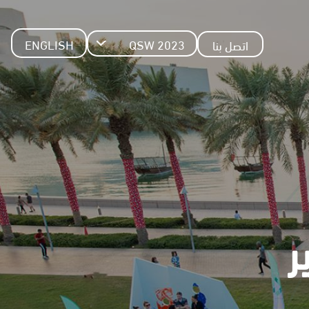
Q
Q
ENGLISH
QSW 2023
اتصل بنا
S
W
S
2
0
W
2
3
T
O
ر
P
M