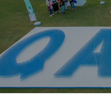
E
N
U