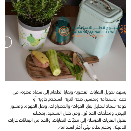
ا
ل
الساب
س
Q
ا
ب
S
ق
ة
W
Q
‌يسهم تحويل النفايات العضوية وبقايا الطعام إلى سماد عضوي في
S
M
دعم الاستدامة وتحسين صحة التربة. استخدم حاوية أو ‌
W
‌كومة سماد لتحليل بقايا الفواكه والخضراوات، وتفل القهوة، وقشور
البيض، ومخلّفات الحدائق. ومن خلال التسميد، يمكنك ‌
E
‌تقليل النفايات المرسلة إلى مكبّات النفايات، والحد من انبعاثات غازات
الدفيئة، ودعم نظام بيئي أكثر استدامة.‌